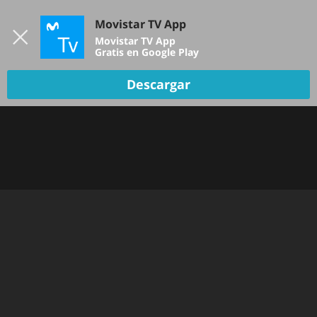
Iniciar sesión
Movistar TV App
B
Movistar TV App
Gratis en Google Play
Descargar