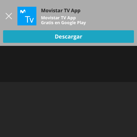
Iniciar sesión
Movistar TV App
B
Movistar TV App
Gratis en Google Play
Descargar