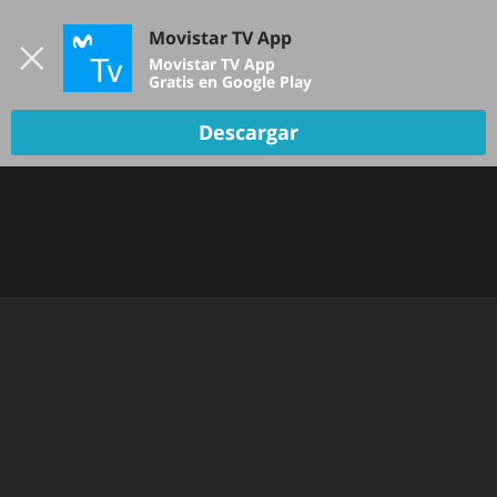
Iniciar sesión
Movistar TV App
B
Movistar TV App
Gratis en Google Play
Descargar