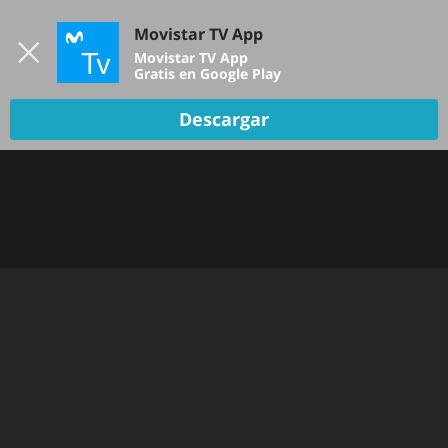
Iniciar sesión
Movistar TV App
B
Movistar TV App
Gratis en Google Play
Descargar