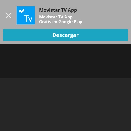
Iniciar sesión
Movistar TV App
B
Movistar TV App
Gratis en Google Play
TV EN VIVO
Descargar