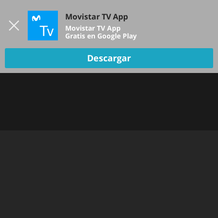
Iniciar sesión
Movistar TV App
B
Movistar TV App
Gratis en Google Play
Descargar