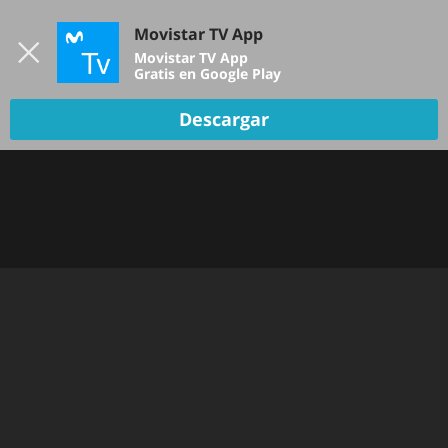
Iniciar sesión
Movistar TV App
B
Movistar TV App
Gratis en Google Play
TV EN VIVO
Descargar