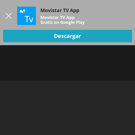
Iniciar sesión
Movistar TV App
B
Movistar TV App
Gratis en Google Play
Descargar