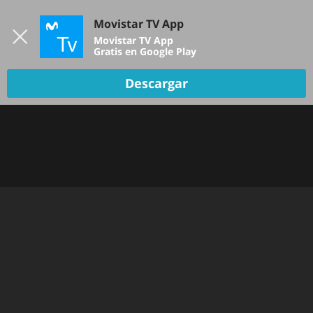
Iniciar sesión
Movistar TV App
B
Movistar TV App
Gratis en Google Play
TV EN VIVO
Descargar