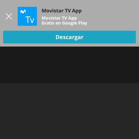
Iniciar sesión
Movistar TV App
B
Movistar TV App
Gratis en Google Play
Descargar