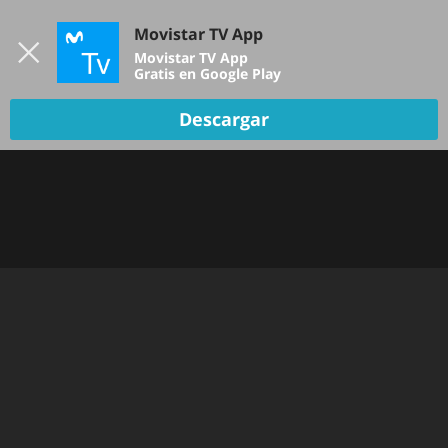
Iniciar sesión
Movistar TV App
B
Movistar TV App
Gratis en Google Play
Descargar