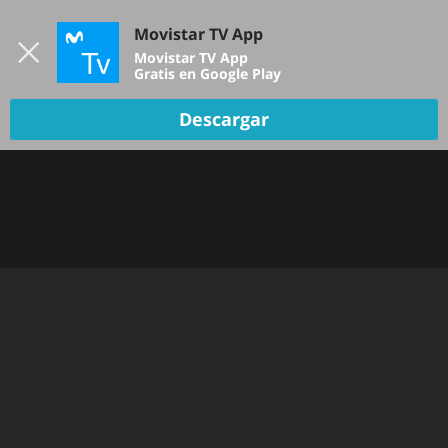
Iniciar sesión
Movistar TV App
B
Movistar TV App
Gratis en Google Play
Descargar