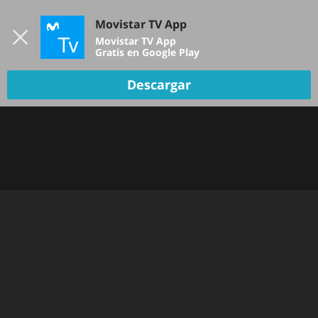
Iniciar sesión
Movistar TV App
B
Movistar TV App
Gratis en Google Play
Descargar