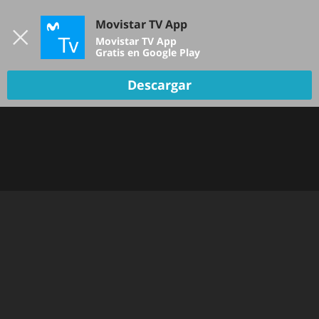
Iniciar sesión
Movistar TV App
B
Movistar TV App
Gratis en Google Play
Descargar