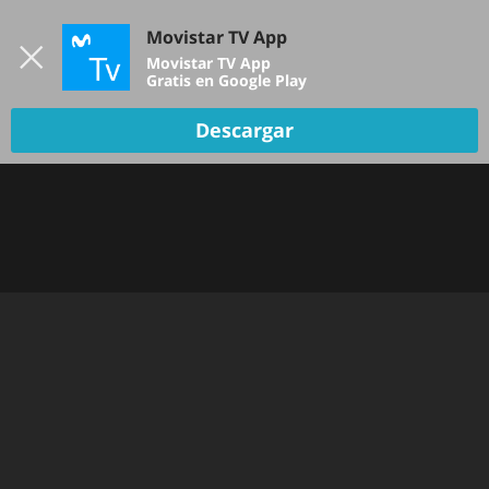
Iniciar sesión
Movistar TV App
B
Movistar TV App
Gratis en Google Play
Descargar