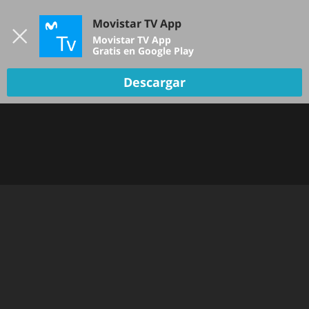
Iniciar sesión
Movistar TV App
B
Movistar TV App
Gratis en Google Play
TV EN VIVO
Descargar