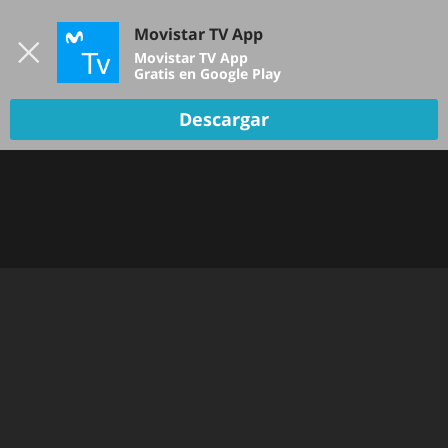
Iniciar sesión
Movistar TV App
B
Movistar TV App
Gratis en Google Play
Descargar