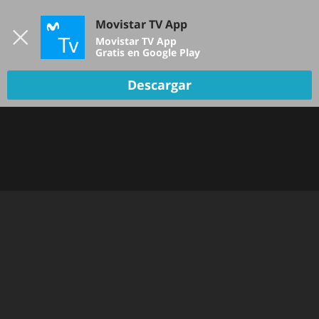
Iniciar sesión
Movistar TV App
B
Movistar TV App
Gratis en Google Play
Descargar