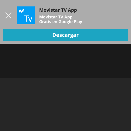
Iniciar sesión
Movistar TV App
B
Movistar TV App
Gratis en Google Play
TV EN VIVO
Descargar