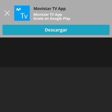
Iniciar sesión
Movistar TV App
B
Movistar TV App
Gratis en Google Play
Descargar