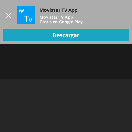
Iniciar sesión
Movistar TV App
B
Movistar TV App
Gratis en Google Play
Descargar