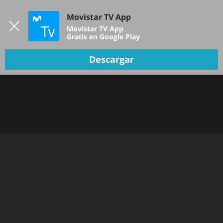
Iniciar sesión
Movistar TV App
B
Movistar TV App
Gratis en Google Play
Descargar