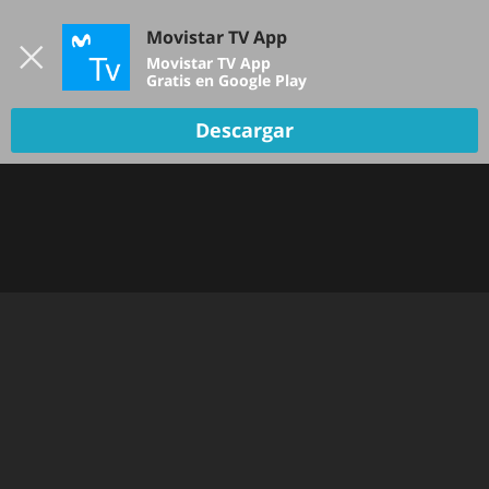
Iniciar sesión
Movistar TV App
B
Movistar TV App
Gratis en Google Play
Descargar