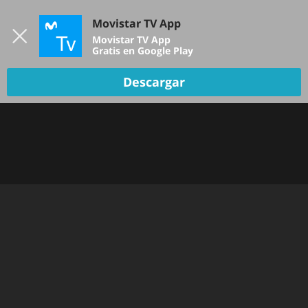
Iniciar sesión
Movistar TV App
B
Movistar TV App
Gratis en Google Play
Descargar