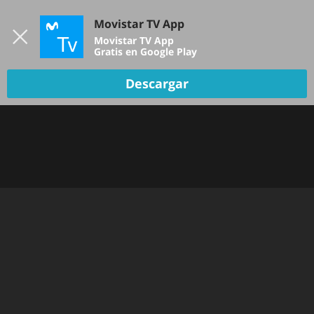
Iniciar sesión
Movistar TV App
B
Movistar TV App
Gratis en Google Play
TV EN VIVO
Descargar