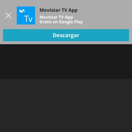
Iniciar sesión
Movistar TV App
B
Movistar TV App
Gratis en Google Play
Descargar