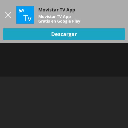
Iniciar sesión
Movistar TV App
B
Movistar TV App
Gratis en Google Play
Descargar