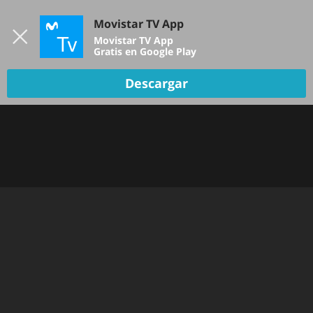
Iniciar sesión
Movistar TV App
B
Movistar TV App
Gratis en Google Play
Descargar