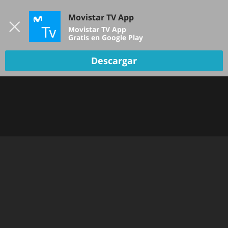
Iniciar sesión
Movistar TV App
B
Movistar TV App
Gratis en Google Play
Descargar