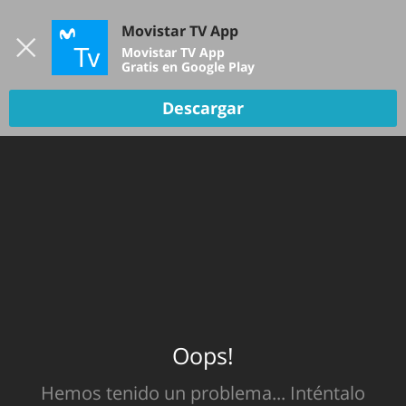
Iniciar sesión
Movistar TV App
B
Movistar TV App
Gratis en Google Play
TV EN VIVO
Descargar
Oops!
Hemos tenido un problema... Inténtalo