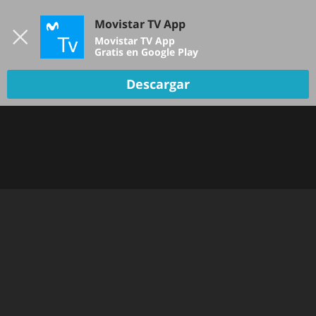
Iniciar sesión
Movistar TV App
B
Movistar TV App
Gratis en Google Play
TV EN VIVO
Descargar