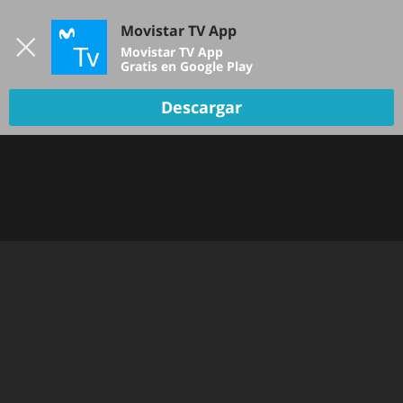
Iniciar sesión
Movistar TV App
B
Movistar TV App
Gratis en Google Play
Descargar