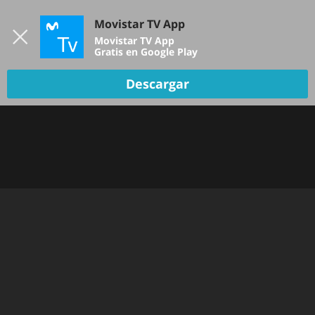
Iniciar sesión
Movistar TV App
B
Movistar TV App
Gratis en Google Play
DEPORTES
Descargar
NOTICIAS
PELÍCULAS Y SERIES
KIDS