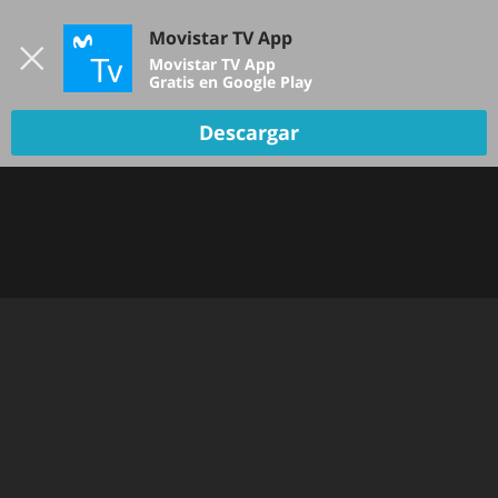
Iniciar sesión
Movistar TV App
B
Movistar TV App
Gratis en Google Play
Descargar