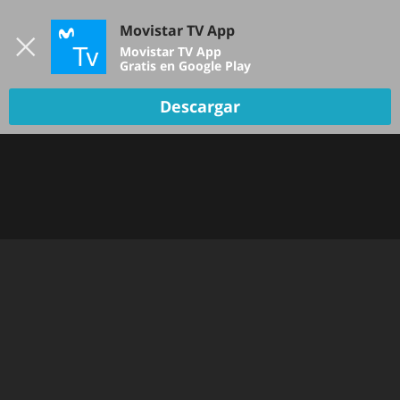
Iniciar sesión
Movistar TV App
B
Movistar TV App
Gratis en Google Play
TV EN VIVO
Descargar