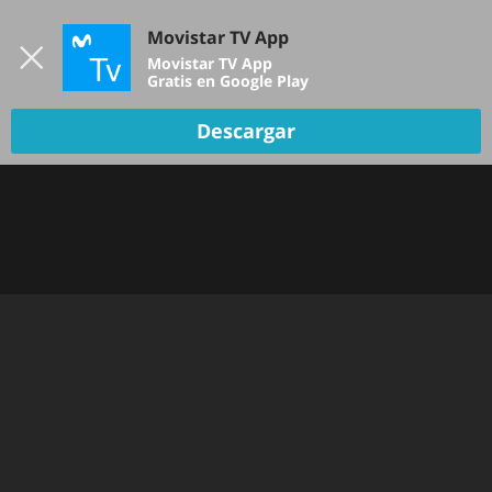
Iniciar sesión
Movistar TV App
B
Movistar TV App
Gratis en Google Play
TV EN VIVO
Descargar