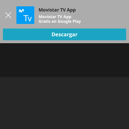
Iniciar sesión
Movistar TV App
B
Movistar TV App
Gratis en Google Play
TV EN VIVO
Descargar