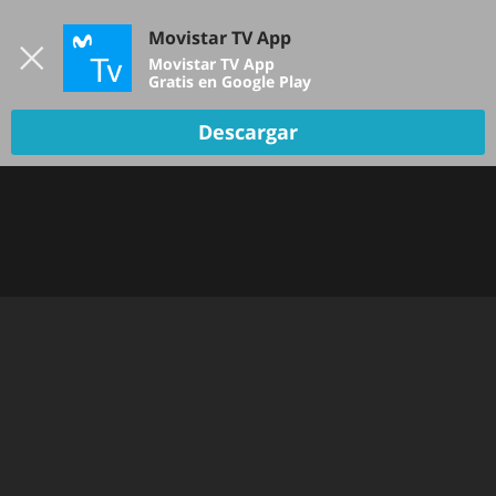
Iniciar sesión
Movistar TV App
B
Movistar TV App
Gratis en Google Play
TV EN VIVO
Descargar