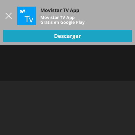
Iniciar sesión
Movistar TV App
B
Movistar TV App
Gratis en Google Play
TV EN VIVO
Descargar