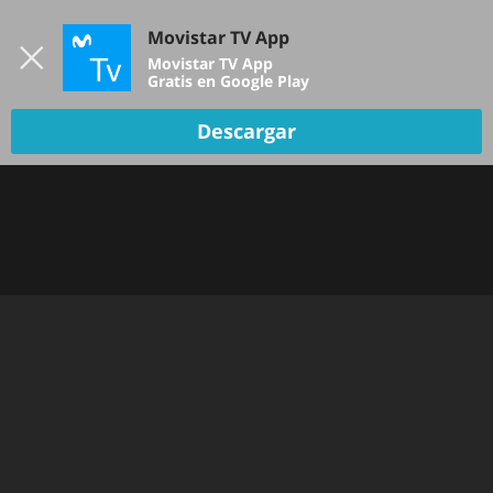
Iniciar sesión
Movistar TV App
B
Movistar TV App
Gratis en Google Play
TV EN VIVO
Descargar