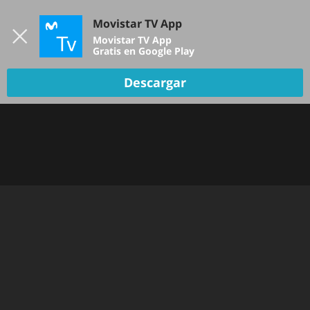
Iniciar sesión
Movistar TV App
B
Movistar TV App
Gratis en Google Play
Descargar