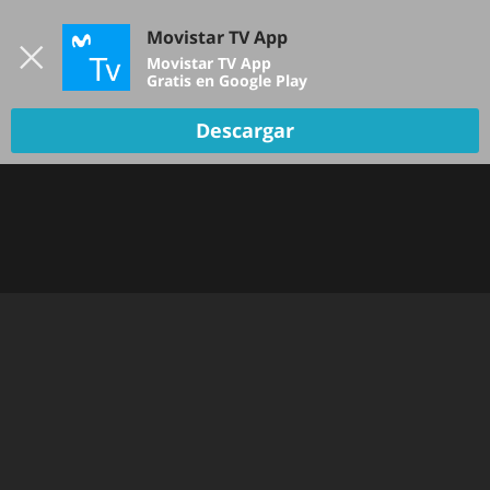
Iniciar sesión
Movistar TV App
B
Movistar TV App
Gratis en Google Play
Descargar