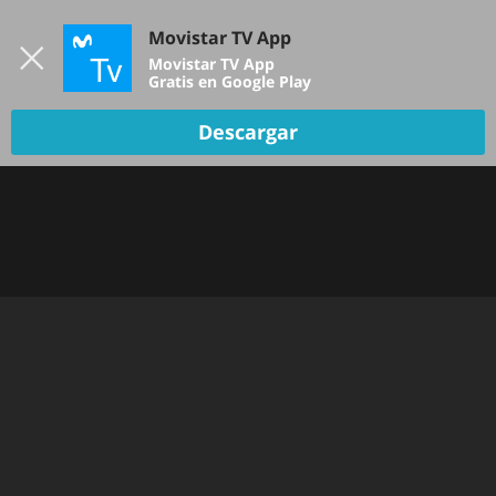
Iniciar sesión
Movistar TV App
B
Movistar TV App
Gratis en Google Play
TV EN VIVO
Descargar