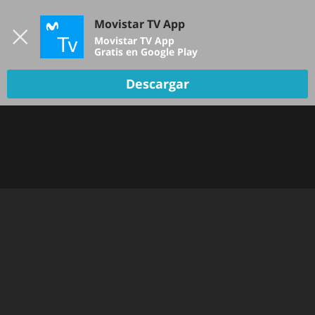
Iniciar sesión
Movistar TV App
B
Movistar TV App
Gratis en Google Play
Descargar