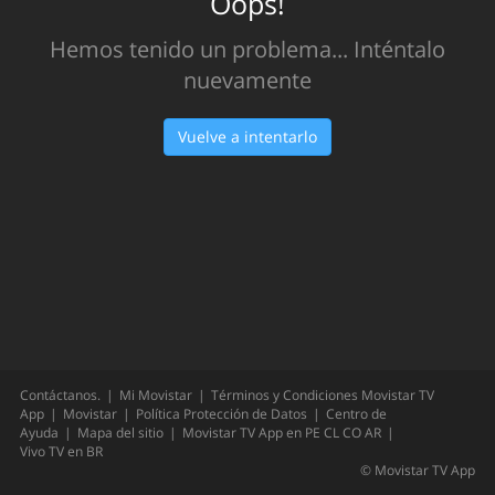
Oops!
Hemos tenido un problema... Inténtalo
nuevamente
Vuelve a intentarlo
Contáctanos.
Mi Movistar
Términos y Condiciones Movistar TV
App
Movistar
Política Protección de Datos
Centro de
Ayuda
Mapa del sitio
Movistar TV App en
PE
CL
CO
AR
Vivo TV en
BR
©
Movistar TV App