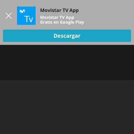
Iniciar sesión
Movistar TV App
B
Movistar TV App
Gratis en Google Play
TV EN VIVO
Descargar