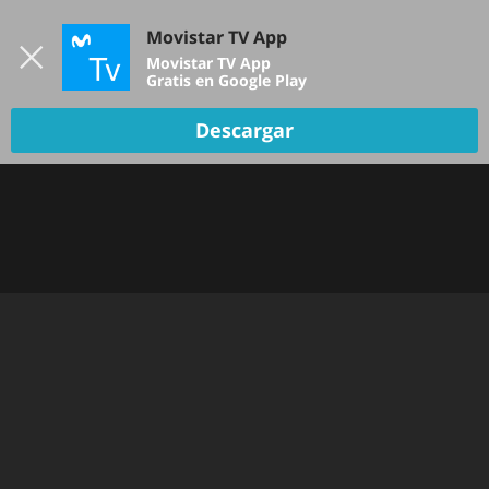
Iniciar sesión
Movistar TV App
B
Movistar TV App
Gratis en Google Play
TV EN VIVO
Descargar