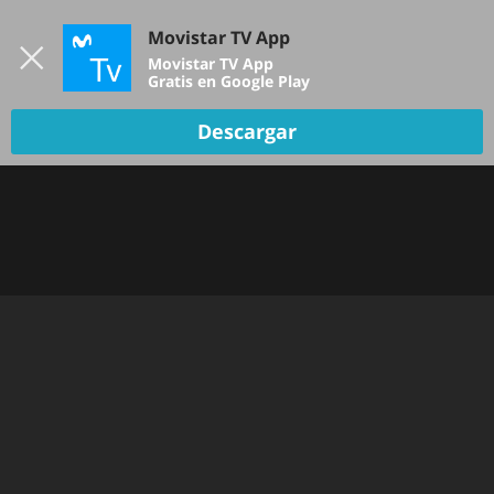
Iniciar sesión
Movistar TV App
B
Movistar TV App
Gratis en Google Play
Descargar