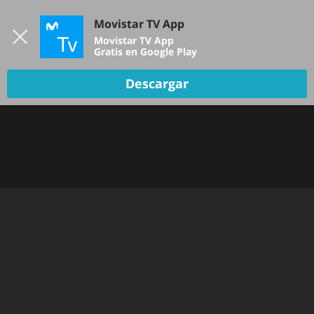
Iniciar sesión
Movistar TV App
B
Movistar TV App
Gratis en Google Play
TV EN VIVO
Descargar