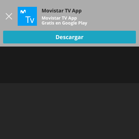
Iniciar sesión
Movistar TV App
B
Movistar TV App
Gratis en Google Play
Descargar